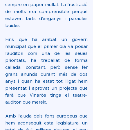
sempre en paper mullat. La frustració 
de molts era comprensible perquè 
estaven farts d’enganys i paraules 
buides.
Fins que ha arribat un govern 
municipal que el primer dia va posar 
l’auditori com una de les seues 
prioritats, ha treballat de forma 
callada, constant, però sense fer 
grans anuncis durant més de dos 
anys i quan ha estat tot lligat hem 
presentat i aprovat un projecte que 
farà que Vinaròs tinga el teatre-
auditori que mereix.
Amb l’ajuda dels fons europeus que 
hem aconseguit esta legislatura, un 
total de 6,4 milions d’euros, el nou 