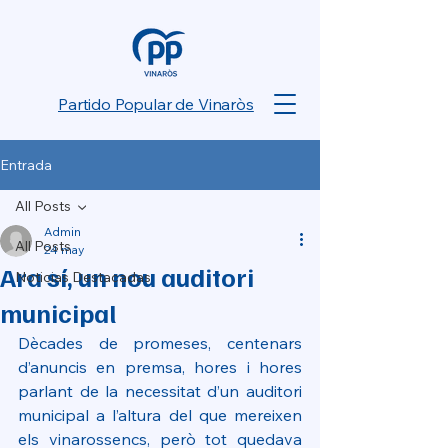
Partido Popular de Vinaròs
Entrada
All Posts
Admin
All Posts
24 may
Ara sí, un nou auditori
Noticias Destacadas
municipal
Dècades de promeses, centenars 
d’anuncis en premsa, hores i hores 
parlant de la necessitat d’un auditori 
municipal a l’altura del que mereixen 
els vinarossencs, però tot quedava 