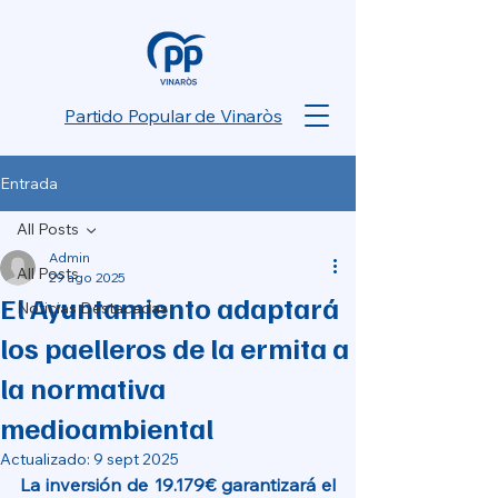
Partido Popular de Vinaròs
Entrada
All Posts
Admin
All Posts
29 ago 2025
El Ayuntamiento adaptará
Noticias Destacadas
los paelleros de la ermita a
la normativa
medioambiental
Actualizado:
9 sept 2025
La inversión de 19.179€ garantizará el 