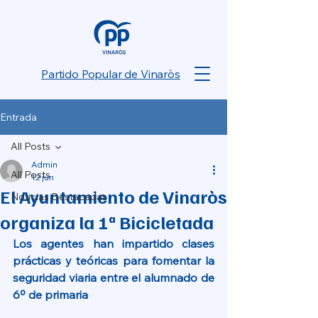
Partido Popular de Vinaròs
Entrada
All Posts
Admin
All Posts
12 jun
El Ayuntamiento de Vinaròs
Noticias Destacadas
organiza la 1ª Bicicletada
Los agentes han impartido clases 
prácticas y teóricas para fomentar la 
seguridad viaria entre el alumnado de 
6º de primaria