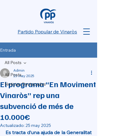
Partido Popular de Vinaròs
Entrada
All Posts
Admin
All Posts
23 may 2025
El programa “En Moviment
Noticias Destacadas
Vinaròs” rep una
subvenció de més de
10.000€
Actualizado:
25 may 2025
Es tracta d’una ajuda de la Generalitat 