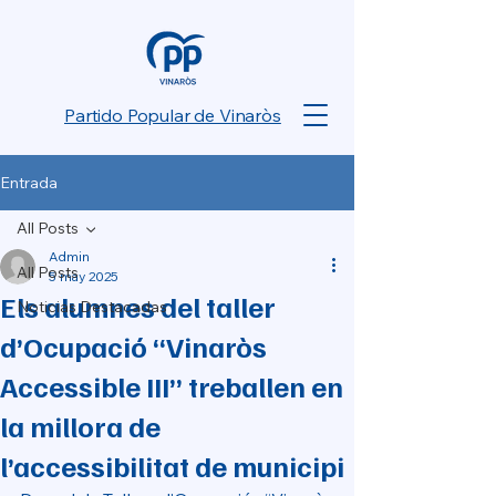
Partido Popular de Vinaròs
Entrada
All Posts
Admin
All Posts
5 may 2025
Els alumnes del taller
Noticias Destacadas
d’Ocupació “Vinaròs
Accessible III” treballen en
la millora de
l’accessibilitat de municipi