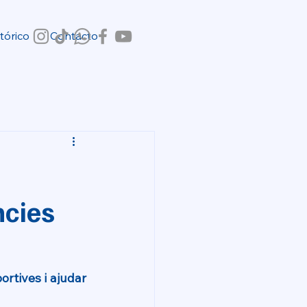
tórico
Contacto
ncies
rtives i ajudar 