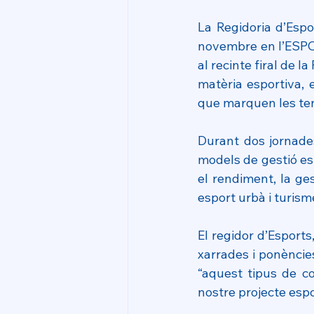
La Regidoria d’Espo
novembre en l’ESPO
al recinte firal de l
matèria esportiva, 
que marquen les ten
Durant dos jornades
models de gestió esp
el rendiment, la ges
esport urbà i turism
El regidor d’Esport
xarrades i ponèncie
“aquest tipus de co
nostre projecte espo