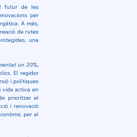
 futur de les 
enovacions per 
rgètica. A més, 
reació de rutes 
rotegides, una 
gmentat un 20%, 
cs. El regidor 
ó i polítiques 
 vida activa en 
prioritzar el 
ió i renovació 
econòmic per al 