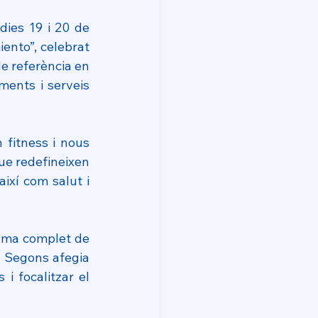
ies 19 i 20 de 
to”, celebrat 
de referència en 
ents i serveis 
fitness i nous 
ue redefineixen 
ixí com salut i 
ama complet de 
. Segons afegia 
 focalitzar el 