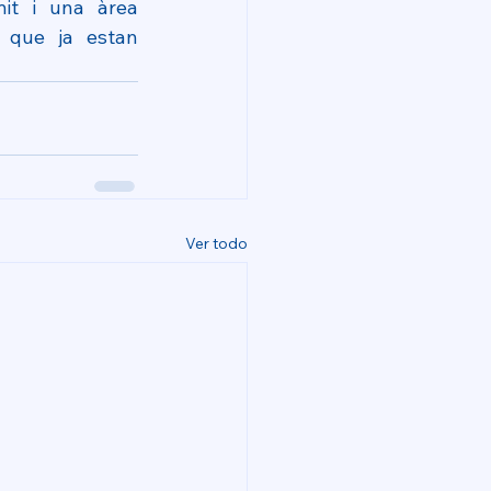
 i una àrea 
 que ja estan 
Ver todo