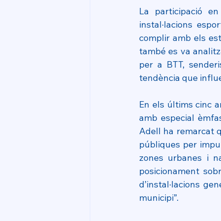
La participació e
instal·lacions espo
complir amb els està
també es va analitza
per a BTT, senderis
tendència que influe
En els últims cinc 
amb especial èmfasi
Adell ha remarcat q
públiques per impul
zones urbanes i na
posicionament sobre
d’instal·lacions gen
municipi”.