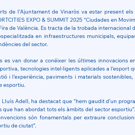
rts de l’Ajuntament de Vinaròs va estar present els d
RTCITIES EXPO & SUMMIT 2025 “Ciudades en Movimien
a Fira de València. Es tracta de la trobada internacional 
especialitzada en infraestructures municipals, equipam
dències del sector.
 es van donar a conéixer les últimes innovacions en 
ortiva, tecnologies intel·ligents aplicades a l’esport q
tió i l’experiència, paviments i materials sostenibles, a
e esportiu.
s, Lluís Adell, ha destacat que “hem gaudit d’un progr
s que han abordat tots els àmbits del sector esportiu”
nvencions són fonamentals per extraure conclusions i
rtiu de ciutat”.