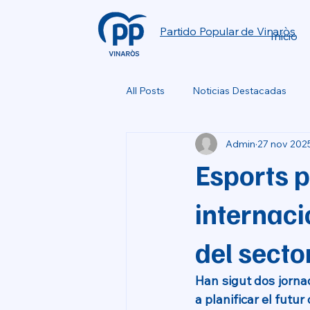
Partido Popular de Vinaròs
Inicio
All Posts
Noticias Destacadas
Admin
27 nov 202
Esports p
internaci
del secto
Han sigut dos jornad
a planificar el futur