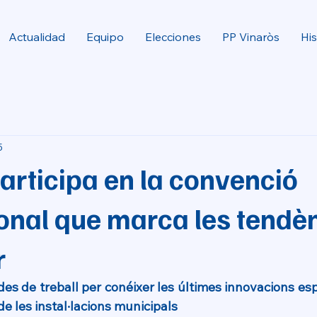
Actualidad
Equipo
Elecciones
PP Vinaròs
His
5
articipa en la convenció
onal que marca les tendè
r
es de treball per conéixer les últimes innovacions espo
 de les instal·lacions municipals