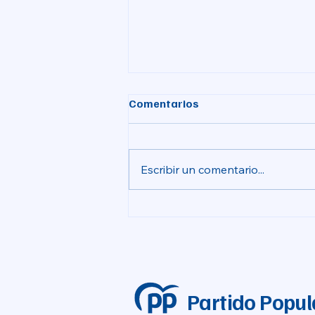
Comentarios
Escribir un comentario...
Aprovada la licitació de les
obres del nou auditori
malgrat el vot en contra del
PSPV-PSOE al seu
finançament
Partido Popul