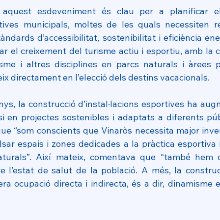
n aquest esdeveniment és clau per a planificar el
rtives municipals, moltes de les quals necessiten r
ndards d’accessibilitat, sostenibilitat i eficiència ene
r el creixement del turisme actiu i esportiu, amb la c
me i altres disciplines en parcs naturals i àrees p
ix directament en l’elecció dels destins vacacionals.
anys, la construcció d’instal·lacions esportives ha au
 en projectes sostenibles i adaptats a diferents públi
ue “som conscients que Vinaròs necessita major inversi
sar espais i zones dedicades a la pràctica esportiva i
turals”. Així mateix, comentava que “també hem de 
 l’estat de salut de la població. A més, la construcc
era ocupació directa i indirecta, és a dir, dinamisme 