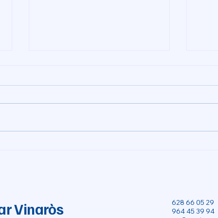
Pleno extraordinario del 31
Gove
de julio de 2026
els 
pati
628 66 05 29
ar Vinaròs
964 45 39 94