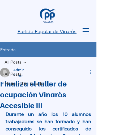
Partido Popular de Vinaròs
Entrada
All Posts
Admin
All Posts
4 mar
Finaliza el taller de
Noticias Destacadas
ocupación Vinaròs
Accesible III
Durante un año los 10 alumnos 
trabajadores se han formado y han 
conseguido los certificados de 