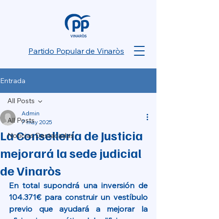
Partido Popular de Vinaròs
Entrada
All Posts
Admin
All Posts
7 may 2025
La Consellería de Justicia
Noticias Destacadas
mejorará la sede judicial
de Vinaròs
En total supondrá una inversión de 
104.371€ para construir un vestíbulo 
previo que ayudará a mejorar la 