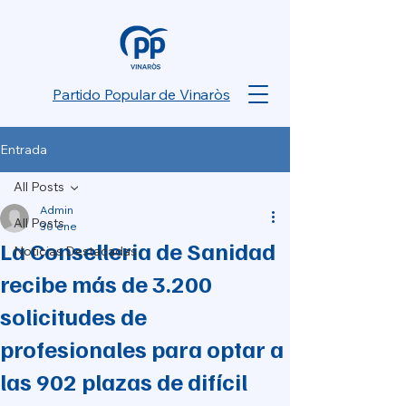
Partido Popular de Vinaròs
Entrada
All Posts
Admin
All Posts
30 ene
La Conselleria de Sanidad
Noticias Destacadas
recibe más de 3.200
solicitudes de
profesionales para optar a
las 902 plazas de difícil