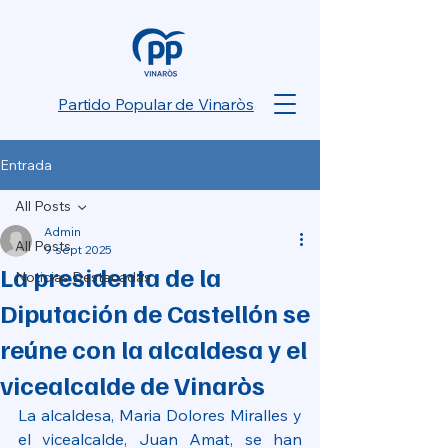
Partido Popular de Vinaròs
Entrada
All Posts
Admin
All Posts
9 sept 2025
La presidenta de la
Noticias Destacadas
Diputación de Castellón se
reúne con la alcaldesa y el
vicealcalde de Vinaròs
La alcaldesa, Maria Dolores Miralles y 
el vicealcalde, Juan Amat, se han 