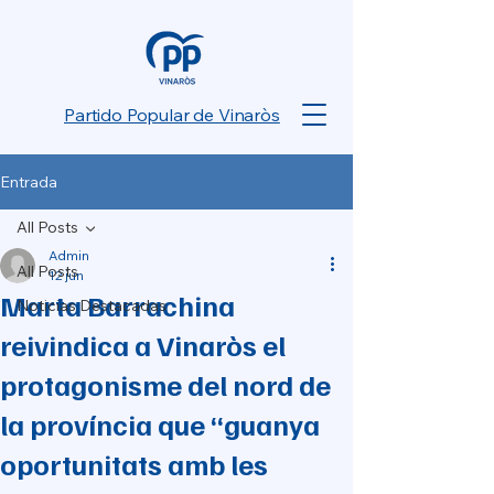
Partido Popular de Vinaròs
Entrada
All Posts
Admin
All Posts
12 jun
Marta Barrachina
Noticias Destacadas
reivindica a Vinaròs el
protagonisme del nord de
la província que “guanya
oportunitats amb les