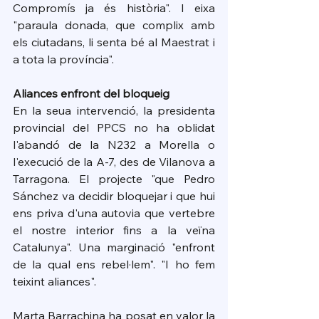
Compromís ja és història". I eixa 
"paraula donada, que complix amb 
els ciutadans, li senta bé al Maestrat i 
a tota la província".
Aliances enfront del bloqueig
En la seua intervenció, la presidenta 
provincial del PPCS no ha oblidat 
l'abandó de la N232 a Morella o 
l'execució de la A-7, des de Vilanova a 
Tarragona. El projecte "que Pedro 
Sánchez va decidir bloquejar i que hui 
ens priva d'una autovia que vertebre 
el nostre interior fins a la veïna 
Catalunya". Una marginació "enfront 
de la qual ens rebel·lem". "I ho fem 
teixint aliances".
Marta Barrachina ha posat en valor la 