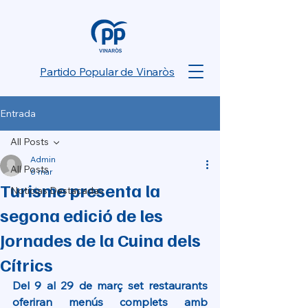
Partido Popular de Vinaròs
Entrada
All Posts
Admin
All Posts
6 mar
Turisme presenta la
Noticias Destacadas
segona edició de les
Jornades de la Cuina dels
Cítrics
Del 9 al 29 de març set restaurants 
oferiran menús complets amb 