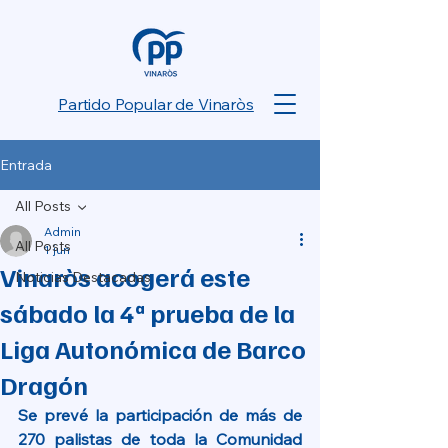
Partido Popular de Vinaròs
Entrada
All Posts
Admin
All Posts
1 jun
Vinaròs acogerá este
Noticias Destacadas
sábado la 4ª prueba de la
Liga Autonómica de Barco
Dragón
Se prevé la participación de más de 
270 palistas de toda la Comunidad 