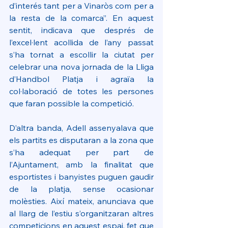
d’interés tant per a Vinaròs com per a 
la resta de la comarca”. En aquest 
sentit, indicava que després de 
l’excel·lent acollida de l’any passat 
s’ha tornat a escollir la ciutat per 
celebrar una nova jornada de la Lliga 
d’Handbol Platja i agraïa la 
col·laboració de totes les persones 
que faran possible la competició.
D’altra banda, Adell assenyalava que 
els partits es disputaran a la zona que 
s’ha adequat per part de 
l’Ajuntament, amb la finalitat que 
esportistes i banyistes puguen gaudir 
de la platja, sense ocasionar 
molèsties. Així mateix, anunciava que 
al llarg de l’estiu s’organitzaran altres 
competicions en aquest espai, fet que 