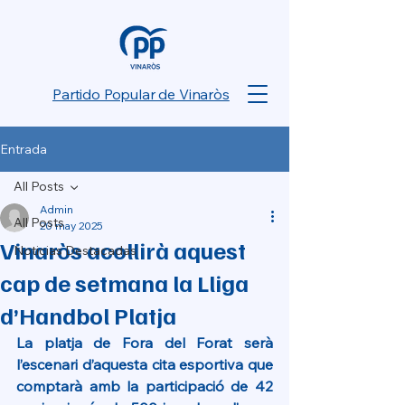
Partido Popular de Vinaròs
Entrada
All Posts
Admin
All Posts
20 may 2025
Vinaròs acollirà aquest
Noticias Destacadas
cap de setmana la Lliga
d’Handbol Platja
La platja de Fora del Forat serà 
l’escenari d’aquesta cita esportiva que 
comptarà amb la participació de 42 