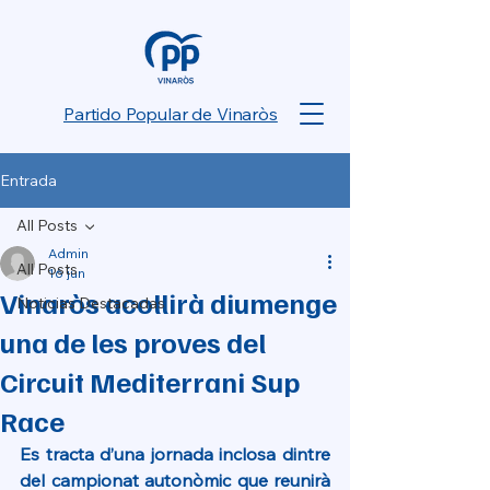
Partido Popular de Vinaròs
Entrada
All Posts
Admin
All Posts
16 jun
Vinaròs acollirà diumenge
Noticias Destacadas
una de les proves del
Circuit Mediterrani Sup
Race
Es tracta d’una jornada inclosa dintre 
del campionat autonòmic que reunirà 