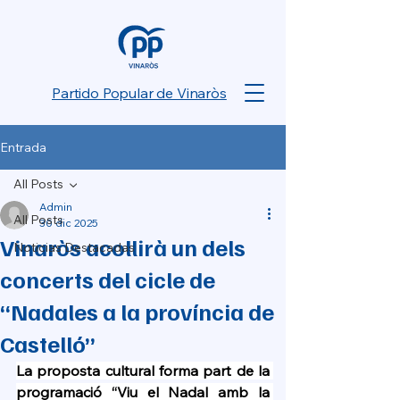
Partido Popular de Vinaròs
Entrada
All Posts
Admin
All Posts
30 dic 2025
Vinaròs acollirà un dels
Noticias Destacadas
concerts del cicle de
“Nadales a la província de
Castelló”
La proposta cultural forma part de la 
programació “Viu el Nadal amb la 