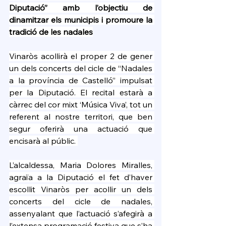
Diputació” amb l’objectiu de 
dinamitzar els municipis i promoure la 
tradició de les nadales
Vinaròs acollirà el proper 2 de gener 
un dels concerts del cicle de “Nadales 
a la província de Castelló” impulsat 
per la Diputació. El recital estarà a 
càrrec del cor mixt ‘Música Viva’, tot un 
referent al nostre territori, que ben 
segur oferirà una actuació que 
encisarà al públic. 
L’alcaldessa, Maria Dolores Miralles, 
agraïa a la Diputació el fet d’haver 
escollit Vinaròs per acollir un dels 
concerts del cicle de nadales, 
assenyalant que l’actuació s’afegirà a 
l’extensa programació festiva que s’ha 