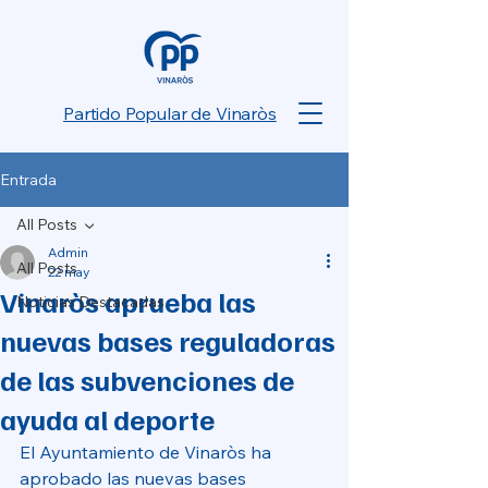
Partido Popular de Vinaròs
Entrada
All Posts
Admin
All Posts
22 may
Vinaròs aprueba las
Noticias Destacadas
nuevas bases reguladoras
de las subvenciones de
ayuda al deporte
El Ayuntamiento de Vinaròs ha 
aprobado las nuevas bases 