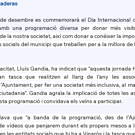
xaderas
de desembre es commemorarà el Dia Internacional de
amb una programació diversa 
per donar més visibi
 de la nostra societat, així com donar a conéixer la impo
s socials del municipi que treballen per a la millora de 
acitat, Lluís Gandia, ha indicat que “aquesta jornada h
n tasca que realitzen al llarg de l’any les associ
Ajuntament, per fer una societat més inclusiva, al ma
ciutadania”. Gandia agraïa la implicació de totes les a
ta programació i convidava els veïns a participar.
alava que “a banda de la programació, des de l’A
de vídeos que penjarem durant els propers mesos a le
es les entitats socials que hi ha a Vinaròs i la tasca q