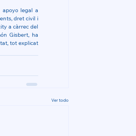
: apoyo legal a 
s, dret civil i 
y a càrrec del 
ón Gisbert, ha 
t, tot explicat 
Ver todo