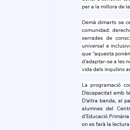
per a la millora de l
Demà dimarts se cel
comunidad: derecho
xerrades de consci
universal e inclusi
que “aquesta ponènc
d’adaptar-se a les n
vida dels inquilins 
La programació co
Discapacitat amb tau
D’altra banda, al p
alumnes del Centr
d’Educació Primària 
on es farà la lectura