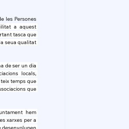
 les Persones 
litat a aquest 
rtant tasca que 
la seua qualitat 
a de ser un dia 
acions locals, 
teix temps que 
ssociacions que 
juntament hem 
s xarxes per a 
ue desenvolupen 