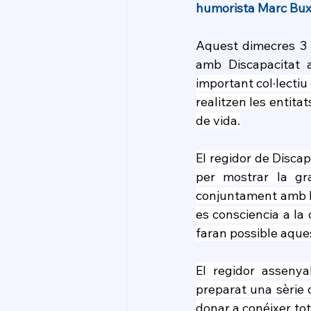
humorista Marc Bu
Aquest dimecres 3 
amb Discapacitat 
important col·lectiu
realitzen les entitat
de vida.
El regidor de Discap
per mostrar la gra
conjuntament amb l’
es consciencia a la 
faran possible aques
El regidor asseny
preparat una sèrie 
donar a conéixer tot