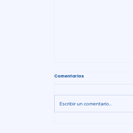
Comentarios
Escribir un comentario...
Aprovada la licitació de les
obres del nou auditori