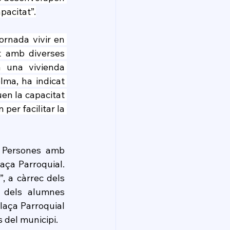
pacitat”.
rnada vivir en 
 amb diverses 
 una vivienda 
ma, ha indicat 
n la capacitat 
er facilitar la 
s Persones amb 
aça Parroquial. 
 a càrrec dels 
 dels alumnes 
laça Parroquial 
s del municipi.