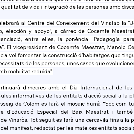
a qualitat de vida i integració de les persones amb disca
ebrarà al Centre del Coneixement del Vinalab la “Jo
, elección y apoyo”, a càrrec de Cocemfe Maestrat
enciació, entre elles, la ponència “Pedagogía para
va”. El vicepresident de Cocemfe Maestrat, Manolo Cel
ia vol fomentar la construcció d’habitatges que tingue
ecessitats de les persones, unes cases que evolucionen p
amb mobilitat reduïda”.
ntinuarà dimecres amb el Dia 
Internacional de le
les informatives de les entitats d’acció social a la pl
asseig de Colom es farà el mosaic humà “Soc com tu”,
e d’Educació Especial del Baix Maestrat i també
de Vinaròs. Tot seguit es farà una cercavila fins a la p
 del manifest, redactat per les mateixes entitats social