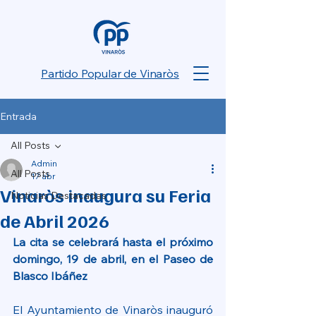
Partido Popular de Vinaròs
Entrada
All Posts
Admin
All Posts
17 abr
Vinaròs inaugura su Feria
Noticias Destacadas
de Abril 2026
La cita se celebrará hasta el próximo 
domingo, 19 de abril, en el Paseo de 
Blasco Ibáñez
El Ayuntamiento de Vinaròs inauguró 