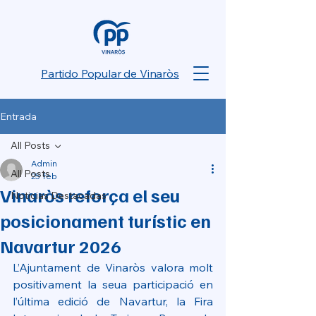
Partido Popular de Vinaròs
Entrada
All Posts
Admin
All Posts
25 feb
Vinaròs reforça el seu
Noticias Destacadas
posicionament turístic en
Navartur 2026
L’Ajuntament de Vinaròs valora molt 
positivament la seua participació en 
l’última edició de Navartur, la Fira 