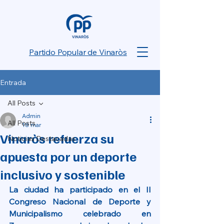
Partido Popular de Vinaròs
Entrada
All Posts
Admin
All Posts
18 mar
Vinaròs refuerza su
Noticias Destacadas
apuesta por un deporte
inclusivo y sostenible
La ciudad ha participado en el II 
Congreso Nacional de Deporte y 
Municipalismo celebrado en 