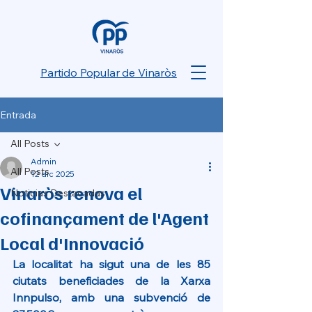
Partido Popular de Vinaròs
Entrada
All Posts
Admin
All Posts
12 dic 2025
Vinaròs renova el
Noticias Destacadas
cofinançament de l'Agent
Local d'Innovació
La localitat ha sigut una de les 85 
ciutats beneficiades de la Xarxa 
Innpulso, amb una subvenció de 