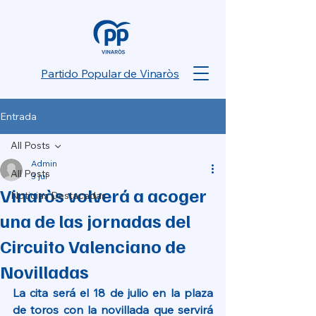
Partido Popular de Vinaròs
Entrada
All Posts
Admin
All Posts
3 jul
Vinaròs volverá a acoger
Noticias Destacadas
una de las jornadas del
Circuito Valenciano de
Novilladas
La cita será el 18 de julio en la plaza 
de toros con la novillada que servirá 