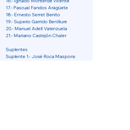
16.- Ignacio Monterde Vicente
17.- Pascual Fandos Aragüete
18.- Ernesto Serret Benito
19.- Superio Garrido Benlliure
20.- Manuel Adell Valenzuela
21.- Mariano Castejón Chaler
Suplentes
Suplente 1.- José Roca Maspons
Suplente 2.- Pilar Frez Pizarro
Suplente 3.- Carmina Forner Benito
Partido Popular
Vinaròs