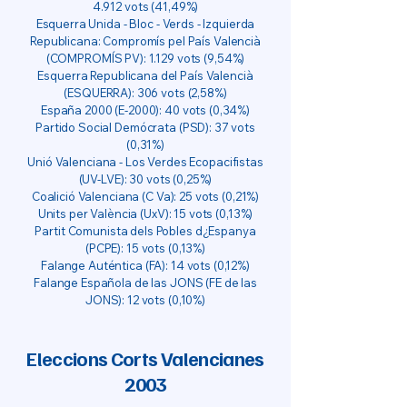
4.912 vots (41,49%)
Esquerra Unida - Bloc - Verds - Izquierda
Republicana: Compromís pel País Valencià
(COMPROMÍS PV): 1.129 vots (9,54%)
Esquerra Republicana del País Valencià
(ESQUERRA): 306 vots (2,58%)
España 2000 (E-2000): 40 vots (0,34%)
Partido Social Demócrata (PSD): 37 vots
(0,31%)
Unió Valenciana - Los Verdes Ecopacifistas
(UV-LVE): 30 vots (0,25%)
Coalició Valenciana (C Va): 25 vots (0,21%)
Units per València (UxV): 15 vots (0,13%)
Partit Comunista dels Pobles d¿Espanya
(PCPE): 15 vots (0,13%)
Falange Auténtica (FA): 14 vots (0,12%)
Falange Española de las JONS (FE de las
JONS): 12 vots (0,10%)
Eleccions Corts Valencianes
2003