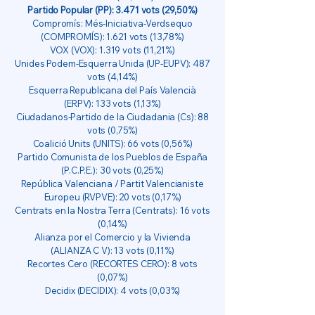
Partido Popular (PP): 3.471 vots (29,50%)
Compromís: Més-Iniciativa-Verdsequo
(COMPROMÍS): 1.621 vots (13,78%)
VOX (VOX): 1.319 vots (11,21%)
Unides Podem-Esquerra Unida (UP-EUPV): 487
vots (4,14%)
Esquerra Republicana del País Valencià
(ERPV): 133 vots (1,13%)
Ciudadanos-Partido de la Ciudadania (Cs): 88
vots (0,75%)
Coalició Units (UNITS): 66 vots (0,56%)
Partido Comunista de los Pueblos de España
(P.C.P.E.): 30 vots (0,25%)
República Valenciana / Partit Valencianiste
Europeu (RVPVE): 20 vots (0,17%)
Centrats en la Nostra Terra (Centrats): 16 vots
(0,14%)
Alianza por el Comercio y la Vivienda
(ALIANZA C V): 13 vots (0,11%)
Recortes Cero (RECORTES CERO): 8 vots
(0,07%)
Decidix (DECIDIX): 4 vots (0,03%)