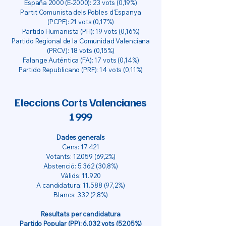
España 2000 (E-2000): 23 vots (0,19%)
Partit Comunista dels Pobles d'Espanya
(PCPE): 21 vots (0,17%)
Partido Humanista (PH): 19 vots (0,16%)
Partido Regional de la Comunidad Valenciana
(PRCV): 18 vots (0,15%)
Falange Auténtica (FA): 17 vots (0,14%)
Partido Republicano (PRF): 14 vots (0,11%)
Eleccions Corts Valencianes
1999
Dades generals
Cens: 17.421
Votants:
12.059 (69
,2%)
Abstenció: 5.362 (30,8%)
Vàlids: 11.920
A candidatura:
11.588 (97
,2%)
Blancs: 332 (2,8%)
Resultats per candidatura
Partido Popular (PP): 6.032 vots (52,05%)