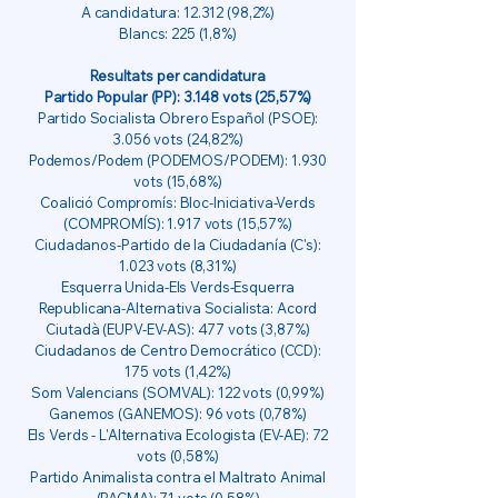
A candidatura:
12.312 (98
,2%)
Blancs: 225 (1,8%)
Resultats per candidatura
Partido Popular (PP): 3.148 vots (25,57%)
Partido Socialista Obrero Español (PSOE):
3.056 vots (24,82%)
Podemos/Podem (PODEMOS/PODEM): 1.930
vots (15,68%)
Coalició Compromís: Bloc-Iniciativa-Verds
(COMPROMÍS): 1.917 vots (15,57%)
Ciudadanos-Partido de la Ciudadanía (C's):
1.023 vots (8,31%)
Esquerra Unida-Els Verds-Esquerra
Republicana-Alternativa Socialista: Acord
Ciutadà (EUPV-EV-AS): 477 vots (3,87%)
Ciudadanos de Centro Democrático (CCD):
175 vots (1,42%)
Som Valencians (SOMVAL): 122 vots (0,99%)
Ganemos (GANEMOS): 96 vots (0,78%)
Els Verds - L'Alternativa Ecologista (EV-AE): 72
vots (0,58%)
Partido Animalista contra el Maltrato Animal