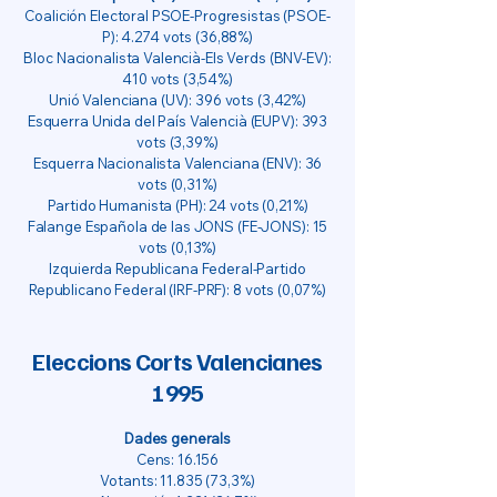
Coalición Electoral PSOE-Progresistas (PSOE-
P): 4.274 vots (36,88%)
Bloc Nacionalista Valencià-Els Verds (BNV-EV):
410 vots (3,54%)
Unió Valenciana (UV): 396 vots (3,42%)
Esquerra Unida del País Valencià (EUPV): 393
vots (3,39%)
Esquerra Nacionalista Valenciana (ENV): 36
vots (0,31%)
Partido Humanista (PH): 24 vots (0,21%)
Falange Española de las JONS (FE-JONS): 15
vots (0,13%)
Izquierda Republicana Federal-Partido
Republicano Federal (IRF-PRF): 8 vots (0,07%)
Eleccions Corts Valencianes
1995
Dades generals
Cens: 16.156
Votants:
11.835 (73
,3%)