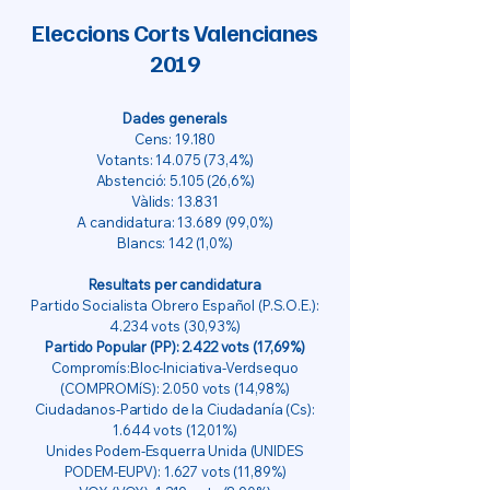
Eleccions Corts Valencianes
2019
Dades generals
Cens: 19.180
Votants:
14.075 (73
,4%)
Abstenció: 5.105 (26,6%)
Vàlids: 13.831
A candidatura:
13.689 (99
,0%)
Blancs: 142 (1,0%)
Resultats per candidatura
Partido Socialista Obrero Español (P.S.O.E.):
4.234 vots (30,93%)
Partido Popular (PP): 2.422 vots (17,69%)
Compromís:Bloc-Iniciativa-Verdsequo
(COMPROMíS): 2.050 vots (14,98%)
Ciudadanos-Partido de la Ciudadanía (Cs):
1.644 vots (12,01%)
Unides Podem-Esquerra Unida (UNIDES
PODEM-EUPV): 1.627 vots (11,89%)