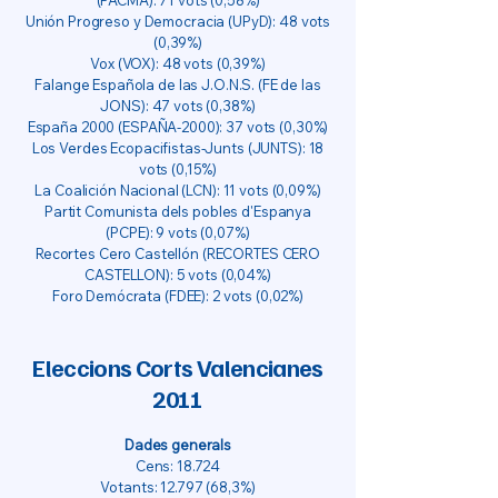
(PACMA): 71 vots (0,58%)
Unión Progreso y Democracia (UPyD): 48 vots
(0,39%)
Vox (VOX): 48 vots (0,39%)
Falange Española de las J.O.N.S. (FE de las
JONS): 47 vots (0,38%)
España 2000 (ESPAÑA-2000): 37 vots (0,30%)
Los Verdes Ecopacifistas-Junts (JUNTS): 18
vots (0,15%)
La Coalición Nacional (LCN): 11 vots (0,09%)
Partit Comunista dels pobles d'Espanya
(PCPE): 9 vots (0,07%)
Recortes Cero Castellón (RECORTES CERO
CASTELLON): 5 vots (0,04%)
Foro Demócrata (FDEE): 2 vots (0,02%)
Eleccions Corts Valencianes
2011
Dades generals
Cens: 18.724
Votants:
12.797 (68
,3%)