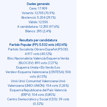
Dades generals
Cens: 17.909
Votants:
12.705 (70
,9%)
Abstenció: 5.204 (29,1%)
Vàlids: 12.550
A candidatura:
12.255 (97
,6%)
Blancs: 295 (2,4%)
Resultats per candidatura
Partido Popular (PP): 5.532 vots (45,14%)
Partido Socialista Obrero Español (PSOE):
4.917 vots (40,12%)
Bloc Nacionalista Valencià-Esquerra Verda
(BLOC-EV): 891 vots (7,27%)
Esquerra Unida+Els Verds/Los
Verdes+Esquerra Valenciana (L'ENTESA): 506
vots (4,13%)
Unió-Unió Comunitat Valenciana-Unió
Valenciana (UNIO-UNIÓN): 154 vots (1,26%)
Esquerra Republicana del País Valencià
(ERPV): 104 vots (0,85%)
Centro Democrático y Social (CDS): 39 vots
(0,32%)