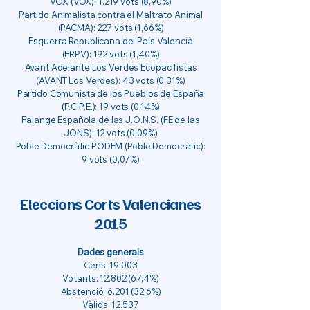
VOX (VOX): 1.219 vots (8,90%)
Partido Animalista contra el Maltrato Animal
(PACMA): 227 vots (1,66%)
Esquerra Republicana del País Valencià
(ERPV): 192 vots (1,40%)
Avant Adelante Los Verdes Ecopacifistas
(AVANT Los Verdes): 43 vots (0,31%)
Partido Comunista de los Pueblos de España
(P.C.P.E.): 19 vots (0,14%)
Falange Española de las J.O.N.S. (FE de las
JONS): 12 vots (0,09%)
Poble Democràtic PODEM (Poble Democràtic):
9 vots (0,07%)
Eleccions Corts Valencianes
2015
Dades generals
Cens: 19.003
Votants:
12.802 (67
,4%)
Abstenció: 6.201 (32,6%)
Vàlids: 12.537