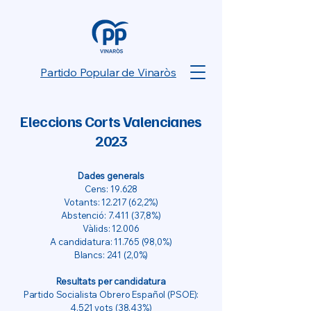
Partido Popular de Vinaròs
Eleccions Corts Valencianes
2023
Dades generals
Cens: 19.628
Votants:
12.217 (62
,2%)
Abstenció: 7.411 (37,8%)
Vàlids: 12.006
A candidatura:
11.765 (98
,0%)
Blancs: 241 (2,0%)
Resultats per candidatura
Partido Socialista Obrero Español (PSOE):
4.521 vots (38,43%)