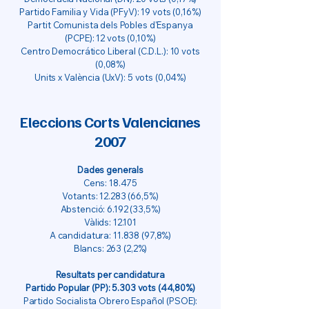
Partido Familia y Vida (PFyV): 19 vots (0,16%)
Partit Comunista dels Pobles d'Espanya
(PCPE): 12 vots (0,10%)
Centro Democrático Liberal (C.D.L.): 10 vots
(0,08%)
Units x València (UxV): 5 vots (0,04%)
Eleccions Corts Valencianes
2007
Dades generals
Cens: 18.475
Votants:
12.283 (66
,5%)
Abstenció: 6.192 (33,5%)
Vàlids: 12.101
A candidatura:
11.838 (97
,8%)
Blancs: 263 (2,2%)
Resultats per candidatura
Partido Popular (PP): 5.303 vots (44,80%)
Partido Socialista Obrero Español (PSOE):