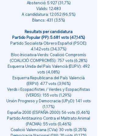
Abstenció: 5.927 (31,7%)
Vàlids: 12.483
A candidatura:
12.052 (96
,5%)
Blancs: 431 (3,5%)
Resultats per candidatura
Partido Popular (PP): 5.681 vots (47,14%)
Partido Socialista Obrero Español (PSOE):
4.142 vots (34,37%)
Bloc-Iniciativa-Verds: Coalició Compromís
(COALICIÓ COMPROMÍS): 757 vots (6,28%)
Esquerra Unida del País Valencià (EUPV): 492
vots (4,08%)
Esquerra Republicana del País Valencià
(ERPV): 477 vots (3,96%)
Verds i Ecopacifistes / Verdes y Ecopacifistas
(VERDS): 155 vots (1,29%)
Unión Progreso y Democracia (UPyD): 141 vots
(1,17%)
España-2000 (ESPAÑA-2000): 56 vots (0,46%)
Partido Antitaurino Contra el Maltrato Animal
(PACMA): 55 vots (0,46%)
Coalició Valenciana (CVa): 30 vots (0,25%)
Democracia Nacional (DN): 20 vots (0,17%)