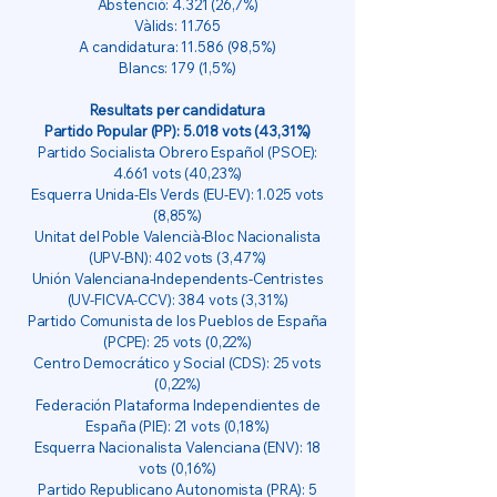
Abstenció: 4.321 (26,7%)
Vàlids: 11.765
A candidatura:
11.586 (98
,5%)
Blancs: 179 (1,5%)
Resultats per candidatura
Partido Popular (PP): 5.018 vots (43,31%)
Partido Socialista Obrero Español (PSOE):
4.661 vots (40,23%)
Esquerra Unida-Els Verds (EU-EV): 1.025 vots
(8,85%)
Unitat del Poble Valencià-Bloc Nacionalista
(UPV-BN): 402 vots (3,47%)
Unión Valenciana-Independents-Centristes
(UV-FICVA-CCV): 384 vots (3,31%)
Partido Comunista de los Pueblos de España
(PCPE): 25 vots (0,22%)
Centro Democrático y Social (CDS): 25 vots
(0,22%)
Federación Plataforma Independientes de
España (PIE): 21 vots (0,18%)
Esquerra Nacionalista Valenciana (ENV): 18
vots (0,16%)
Partido Republicano Autonomista (PRA): 5