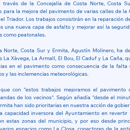
 través de la Concejalía de Costa Norte, Costa Sur
s para la mejora del pavimento de varias calles de la 
el Triador. Los trabajos consistirán en la reparación d
s una nueva capa de asfalto y mejorar así la seguridad
es como peatonales.
a Norte, Costa Sur y Ermita, Agustín Molinero, ha de
es La Xàvega, La Armall, El Bou, El Caduf y La Caña, q
cias en el pavimento como consecuencia de la falta 
 y las inclemencias meteorológicas.
que con “estos trabajos mejoramos el pavimento de
ndas de los vecinos“. Según añadía “desde el minut
rmita han sido prioritarias en nuestra acción de gobier
a capacidad inversora del Ayuntamiento en revertir 
en estas zonas del municipio, y por eso desde princ
arios espacios como La Closa, conectores de la ant