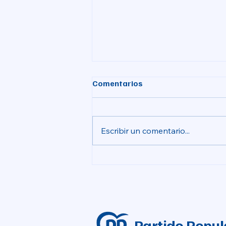
Comentarios
Escribir un comentario...
El Ayuntamiento inicia la
urbanización del PAI de la
Torre Ballester
Partido Popul