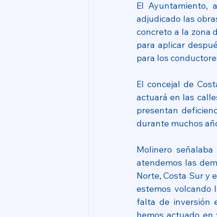
El Ayuntamiento, a
adjudicado las obra
concreto a la zona d
para aplicar despué
para los conductor
El concejal de Cost
actuará en las call
presentan deficien
durante muchos años
Molinero señalaba 
atendemos las dema
Norte, Costa Sur y e
estemos volcando l
falta de inversión 
hemos actuado en v