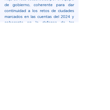
de gobierno, coherente para dar 
continuidad a los retos de ciudades 
marcados en las cuentas del 2024 y 
coherente en la defensa de las 
iniciativas planteadas por el gobierno 
municipal”.
Ver todo
Entradas recientes