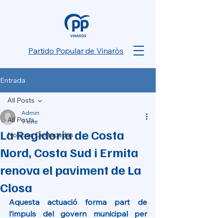
Partido Popular de Vinaròs
Entrada
All Posts
Admin
All Posts
9 ene
La Regidoria de Costa
Noticias Destacadas
Nord, Costa Sud i Ermita
renova el paviment de La
Closa
Aquesta actuació forma part de 
l’impuls del govern municipal per 