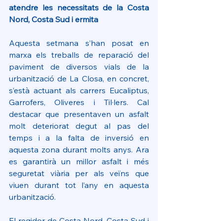
atendre les necessitats de la Costa 
Nord, Costa Sud i ermita
Aquesta setmana s’han posat en 
marxa els treballs de reparació del 
paviment de diversos vials de la 
urbanització de La Closa, en concret, 
s’està actuant als carrers Eucaliptus, 
Garrofers, Oliveres i Til·lers. Cal 
destacar que presentaven un asfalt 
molt deteriorat degut al pas del 
temps i a la falta de inversió en 
aquesta zona durant molts anys. Ara 
es garantirà un millor asfalt i més 
seguretat viària per als veïns que 
viuen durant tot l’any en aquesta 
urbanització.
El regidor de Costa Nord, Costa Sud i 